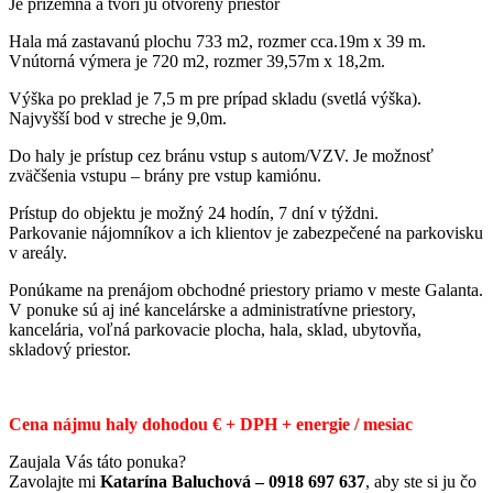
Je prízemná a tvorí ju otvorený priestor
Hala má zastavanú plochu 733 m2, rozmer cca.19m x 39 m.
Vnútorná výmera je 720 m2, rozmer 39,57m x 18,2m.
Výška po preklad je 7,5 m pre prípad skladu (svetlá výška).
Najvyšší bod v streche je 9,0m.
Do haly je prístup cez bránu vstup s autom/VZV. Je možnosť
zväčšenia vstupu – brány pre vstup kamiónu.
Prístup do objektu je možný 24 hodín, 7 dní v týždni.
Parkovanie nájomníkov a ich klientov je zabezpečené na parkovisku
v areály.
Ponúkame na prenájom obchodné priestory priamo v meste Galanta.
V ponuke sú aj iné kancelárske a administratívne priestory,
kancelária, voľná parkovacie plocha, hala, sklad, ubytovňa,
skladový priestor.
Cena nájmu haly dohodou € + DPH + energie / mesiac
Zaujala Vás táto ponuka?
Zavolajte mi
Katarína Baluchová – 0918 697 637
, aby ste si ju čo