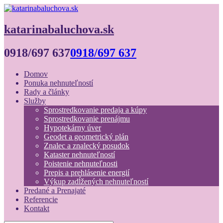
katarinabaluchova.sk
0918/697 637
0918/697 637
Domov
Ponuka nehnuteľností
Rady a články
Služby
Sprostredkovanie predaja a kúpy
Sprostredkovanie prenájmu
Hypotekárny úver
Geodet a geometrický plán
Znalec a znalecký posudok
Kataster nehnuteľností
Poistenie nehnuteľnosti
Prepis a prehlásenie energií
Výkup zadĺžených nehnuteľností
Predané a Prenajaté
Referencie
Kontakt