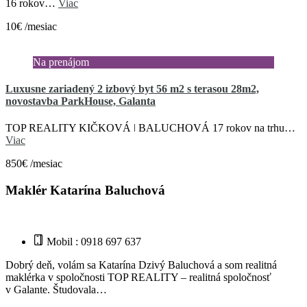
16 rokov…
Viac
10€ /mesiac
Na prenájom
Luxusne zariadený 2 izbový byt 56 m2 s terasou 28m2,
novostavba ParkHouse, Galanta
TOP REALITY KIČKOVÁ ǀ BALUCHOVÁ 17 rokov na trhu…
Viac
850€ /mesiac
Maklér Katarína Baluchová
Mobil : 0918 697 637
Dobrý deň, volám sa Katarína Dzivý Baluchová a som realitná
maklérka v spoločnosti TOP REALITY – realitná spoločnosť
v Galante. Študovala…