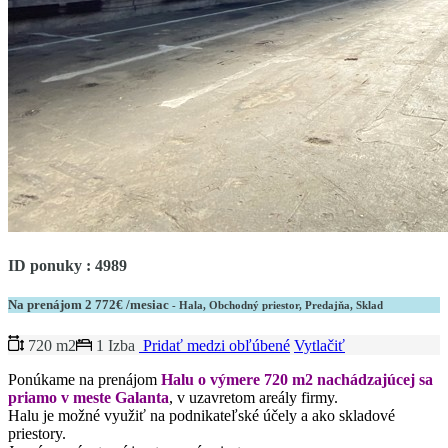
ID ponuky : 4989
Na prenájom
2 772€ /mesiac
- Hala, Obchodný priestor, Predajňa, Sklad
720 m2
1 Izba
Pridať medzi obľúbené
Vytlačiť
Ponúkame na prenájom
Halu o výmere 720 m2 nachádzajúcej sa
priamo v meste Galanta
, v uzavretom areály firmy.
Halu je možné využiť na podnikateľské účely a ako skladové
priestory.