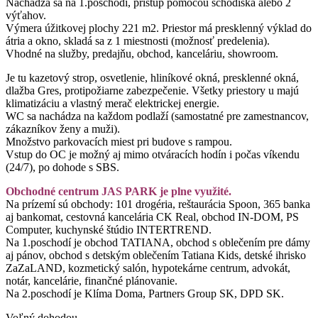
Nachádza sa na 1.poschodí, prístup pomocou schodiska alebo 2
výťahov.
Výmera úžitkovej plochy 221 m2. Priestor má presklenný výklad do
átria a okno, skladá sa z 1 miestnosti (možnosť predelenia).
Vhodné na služby, predajňu, obchod, kanceláriu, showroom.
Je tu kazetový strop, osvetlenie, hliníkové okná, presklenné okná,
dlažba Gres, protipožiarne zabezpečenie. Všetky priestory u majú
klimatizáciu a vlastný merač elektrickej energie.
WC sa nachádza na každom podlaží (samostatné pre zamestnancov,
zákazníkov ženy a muži).
Množstvo parkovacích miest pri budove s rampou.
Vstup do OC je možný aj mimo otváracích hodín i počas víkendu
(24/7), po dohode s SBS.
Obchodné centrum JAS PARK je plne využité.
Na prízemí sú obchody: 101 drogéria, reštaurácia Spoon, 365 banka
aj bankomat, cestovná kancelária CK Real, obchod IN-DOM, PS
Computer, kuchynské štúdio INTERTREND.
Na 1.poschodí je obchod TATIANA, obchod s oblečením pre dámy
aj pánov, obchod s detským oblečením Tatiana Kids, detské ihrisko
ZaZaLAND, kozmetický salón, hypotekárne centrum, advokát,
notár, kancelárie, finančné plánovanie.
Na 2.poschodí je Klíma Doma, Partners Group SK, DPD SK.
Voľný dohodou.