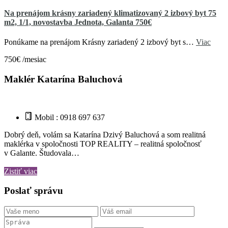
Na prenájom krásny zariadený klimatizovaný 2 izbový byt 75
m2, 1/1, novostavba Jednota, Galanta 750€
Ponúkame na prenájom Krásny zariadený 2 izbový byt s…
Viac
750€ /mesiac
Maklér Katarína Baluchová
Mobil : 0918 697 637
Dobrý deň, volám sa Katarína Dzivý Baluchová a som realitná
maklérka v spoločnosti TOP REALITY – realitná spoločnosť
v Galante. Študovala…
Zistiť viac
Poslať správu