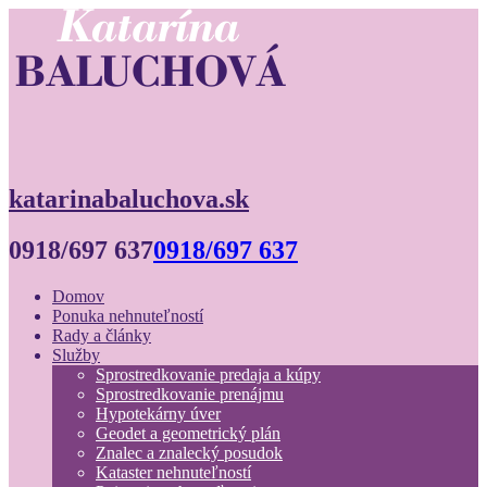
katarinabaluchova.sk
0918/697 637
0918/697 637
Domov
Ponuka nehnuteľností
Rady a články
Služby
Sprostredkovanie predaja a kúpy
Sprostredkovanie prenájmu
Hypotekárny úver
Geodet a geometrický plán
Znalec a znalecký posudok
Kataster nehnuteľností