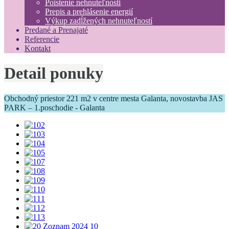
Poistenie nehnuteľnosti
Prepis a prehlásenie energií
Výkup zadĺžených nehnuteľností
Predané a Prenajaté
Referencie
Kontakt
Detail ponuky
Obchodný priestor 221 m2 v centre mesta Galanta, novostavba JAS
PARK – 1.poschodie - Galanta