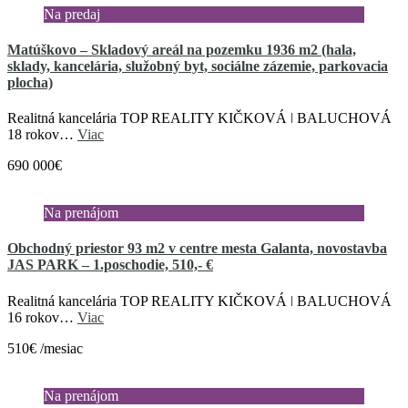
Na predaj
Matúškovo – Skladový areál na pozemku 1936 m2 (hala,
sklady, kancelária, služobný byt, sociálne zázemie, parkovacia
plocha)
Realitná kancelária TOP REALITY KIČKOVÁ ǀ BALUCHOVÁ
18 rokov…
Viac
690 000€
Na prenájom
Obchodný priestor 93 m2 v centre mesta Galanta, novostavba
JAS PARK – 1.poschodie, 510,- €
Realitná kancelária TOP REALITY KIČKOVÁ ǀ BALUCHOVÁ
16 rokov…
Viac
510€ /mesiac
Na prenájom