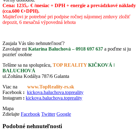
Cena: 1235,- € /mesiac + DPH + energie a prevádzkové náklady
(cca.600 €+DPH).
Majiteľovi je potrebné pri podpise ročnej nájomnej zmluvy zložiť
depozit, 6 mesačná výpovedná lehota
Zaujala Vás táto nehnuteľnosť?
Zavolajte mi
Katarína Baluchová – 0918 697 637
a poďme si ju
pozrieť osobne
Tešíme sa na spoluprácu,
TOP REALITY
KIČKOVÁ ǀ
BALUCHOVÁ
ul.Zoltána Kodálya 787/6 Galanta
Viac na
www.TopReality-rs.sk
Facebook
:
kickova.baluchova.topreality
Instagram
:
kickova.baluchova.topreality
Mapa
Zdielajte
Facebook
Twitter
Google
Podobné nehnuteľnosti